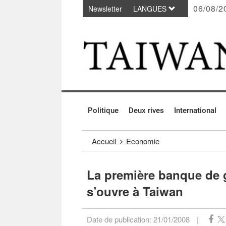
06/08/2
Newsletter
LANGUES
Passer au contenu principal
:::
Politique
Deux rives
International
:::
Accueil
Economie
La première banque de 
s’ouvre à Taiwan
Date de publication:
21/01/2008
|