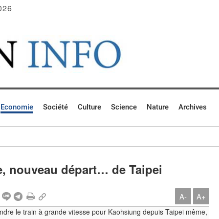
026
Economie
Société
Culture
Science
Nature
Archives
se, nouveau départ… de Taipei
A-
A+