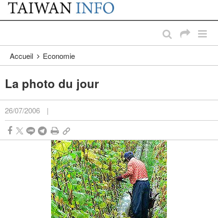
:::
Passer au contenu principal
:::
Accueil
Economie
La photo du jour
26/07/2006
|