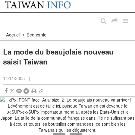
:::
Passer au contenu principal
:::
Accueil
Economie
La mode du beaujolais nouveau
saisit Taiwan
14/11/2005
|