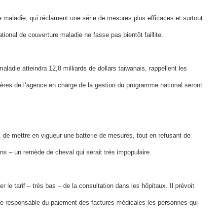
ce maladie, qui réclament une série de mesures plus efficaces et surtout
ional de couverture maladie ne fasse pas bientôt faillite.
aladie atteindra 12,8 milliards de dollars taiwanais, rappellent les
cières de l’agence en charge de la gestion du programme national seront
, de mettre en vigueur une batterie de mesures, tout en refusant de
ons – un remède de cheval qui serait très impopulaire.
le tarif – très bas – de la consultation dans les hôpitaux. Il prévoit
dre responsable du paiement des factures médicales les personnes qui