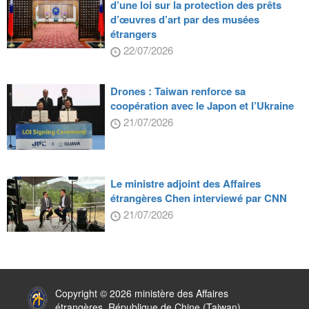
d’une loi sur la protection des prêts
d’œuvres d’art par des musées
étrangers
22/07/2026
Drones : Taiwan renforce sa
coopération avec le Japon et l’Ukraine
21/07/2026
Le ministre adjoint des Affaires
étrangères Chen interviewé par CNN
21/07/2026
:::
Copyright © 2026 ministère des Affaires
étrangères, République de Chine (Taiwan)