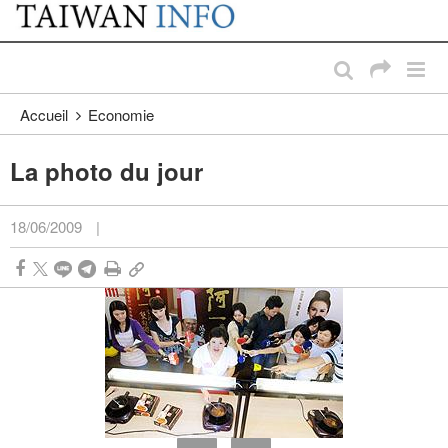
:::
Passer au contenu principal
:::
Accueil
Economie
La photo du jour
18/06/2009
|