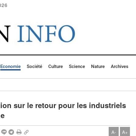
026
Economie
Société
Culture
Science
Nature
Archives
on sur le retour pour les industriels
ne
A-
A+