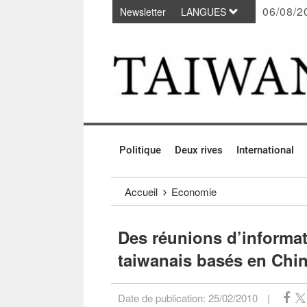
06/08/2
Newsletter
LANGUES
Passer au contenu principal
:::
Politique
Deux rives
International
:::
Accueil
Economie
Des réunions d’informati
taiwanais basés en Chi
Date de publication:
25/02/2010
|