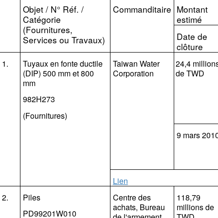
Objet / N° Réf. /
Commanditaire
Montant
Catégorie
estimé
(Fournitures,
Date de
Services ou Travaux)
clôture
1.
Tuyaux en fonte ductile
Taiwan Water
24,4 million
(DIP)
500 mm et
800
Corporation
de TWD
mm
982H273
(Fournitures)
9 mars 201
Lien
2.
Piles
Centre des
118,79
achats
, Bureau
millions de
PD99201W010
de l'armement,
TWD