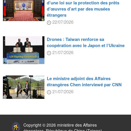
d’une loi sur la protection des prêts
d’œuvres d’art par des musées
étrangers
22/07/2026
Drones : Taiwan renforce sa
coopération avec le Japon et l’Ukraine
21/07/2026
Le ministre adjoint des Affaires
étrangères Chen interviewé par CNN
21/07/2026
:::
Copyright © 2026 ministère des Affaires
étrangères, République de Chine (Taiwan)