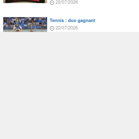
22/07/2026
Tennis : duo gagnant
22/07/2026
Olympiade internationale de biologie :
Taiwan en or
22/07/2026
Taiwan salue l’adoption par l’Italie
d’une loi sur la protection des prêts
d’œuvres d’art par des musées
étrangers
22/07/2026