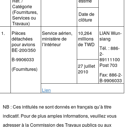
Réf. /
estimé
Catégorie
(Fournitures,
Date de
Services ou
clôture
Travaux)
1.
Pièces
Service aérien,
10,264
LIAN Wun-
détachées
ministère de
millions
siang
pour avions
l’Intérieur
de TWD
T
él. :
886-
BE-200/350
2-
B-9906033
89111100
Post 703
27 juillet
(Fournitures)
2010
Fax: 886-2-
B-9906033
Lien
NB : Ces intitulés ne sont donnés en français qu’à titre
indicatif. Pour de plus amples informations, veuillez vous
adresser à
la
Commission
des Travaux publics
ou aux