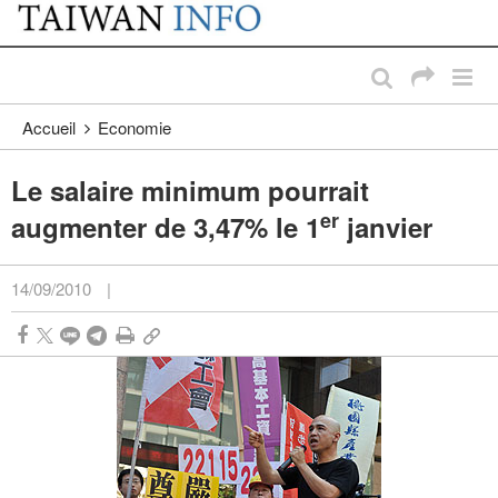
:::
Passer au contenu principal
:::
Accueil
Economie
Le salaire minimum pourrait
er
augmenter de 3,47% le 1
janvier
14/09/2010
|