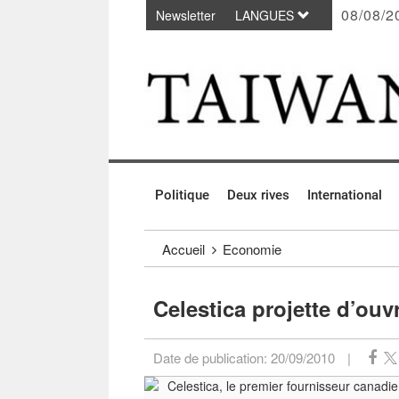
08/08/2
Newsletter
LANGUES
Passer au contenu principal
:::
Politique
Deux rives
International
:::
Accueil
Economie
Celestica projette d’ou
Date de publication:
20/09/2010
|