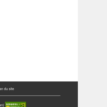
an du site
wan)