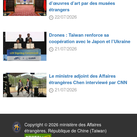
d’œuvres d’art par des musées
étrangers
22/07/2026
Drones : Taiwan renforce sa
coopération avec le Japon et l’Ukraine
21/07/2026
Le ministre adjoint des Affaires
étrangères Chen interviewé par CNN
21/07/2026
:::
Copyright © 2026 ministère des Affaires
étrangères, République de Chine (Taiwan)