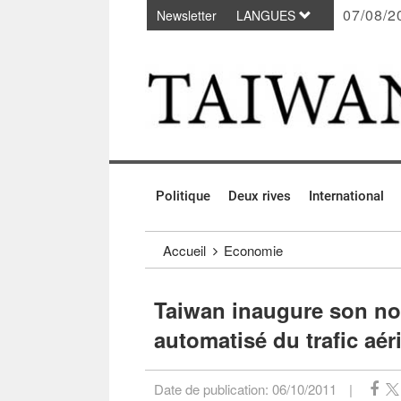
07/08/2
Newsletter
LANGUES
Passer au contenu principal
:::
Politique
Deux rives
International
:::
Accueil
Economie
Taiwan inaugure son no
automatisé du trafic aér
Date de publication:
06/10/2011
|