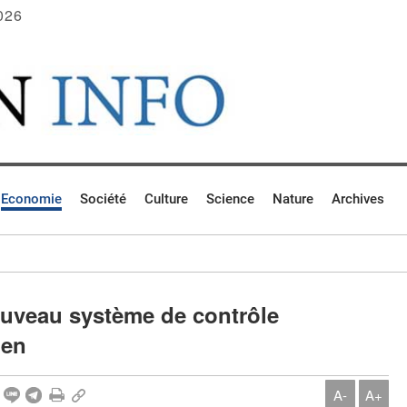
026
Economie
Société
Culture
Science
Nature
Archives
uveau système de contrôle
ien
A-
A+