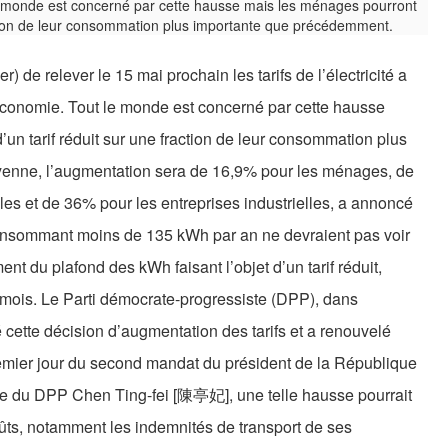
e relever le 15 mai prochain les tarifs de l’électricité a
l’Economie. Tout le monde est concerné par cette hausse
un tarif réduit sur une fraction de leur consommation plus
nne, l’augmentation sera de 16,9% pour les ménages, de
les et de 36% pour les entreprises industrielles, a annoncé
consommant moins de 135 kWh par an ne devraient pas voir
ent du plafond des kWh faisant l’objet d’un tarif réduit,
 mois. Le Parti démocrate-progressiste (DPP), dans
cette décision d’augmentation des tarifs et a renouvelé
remier jour du second mandat du président de la République
 du DPP Chen Ting-fei [陳亭妃], une telle hausse pourrait
oûts, notamment les indemnités de transport de ses