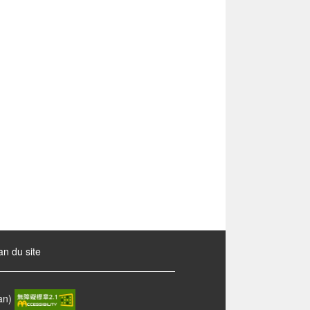
an du site
wan)