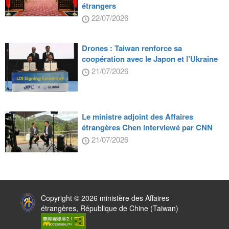
étrangers
22/07/2026
Drones : Taiwan renforce sa
coopération avec le Japon et l’Ukraine
21/07/2026
Le ministre adjoint des Affaires
étrangères Chen interviewé par CNN
21/07/2026
:::
Copyright © 2026 ministère des Affaires
étrangères, République de Chine (Taiwan)