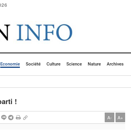
026
Economie
Société
Culture
Science
Nature
Archives
arti !
A-
A+