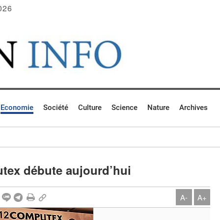
026
Economie
Société
Culture
Science
Nature
Archives
tex débute aujourd’hui
A-
A+