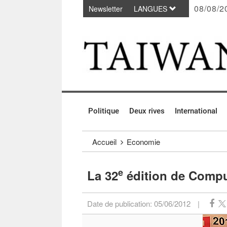
08/08/2
Newsletter
LANGUES
Passer au contenu principal
:::
Politique
Deux rives
International
:::
Accueil
Economie
e
La 32
édition de Compu
Date de publication:
05/06/2012
|