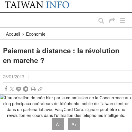
:::
Passer au contenu principal
:::
Accueil
Economie
Paiement à distance : la révolution
en marche ?
25/01/2013
|
A-
A+