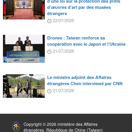
d’une loi sur la protection des prêts
d’œuvres d’art par des musées
étrangers
22/07/2026
Drones : Taiwan renforce sa
coopération avec le Japon et l’Ukraine
21/07/2026
Le ministre adjoint des Affaires
étrangères Chen interviewé par CNN
21/07/2026
:::
Copyright © 2026 ministère des Affaires
étrangères, République de Chine (Taiwan)