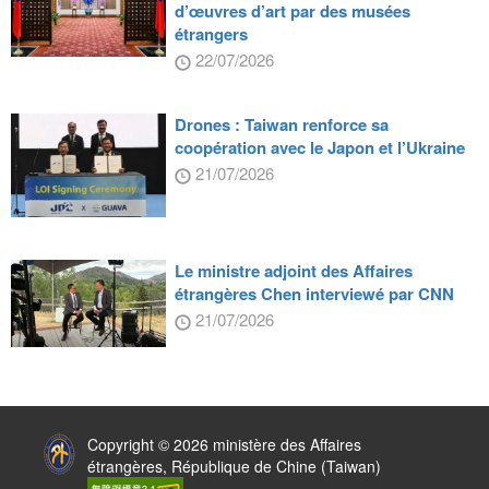
d’œuvres d’art par des musées
étrangers
22/07/2026
Drones : Taiwan renforce sa
coopération avec le Japon et l’Ukraine
21/07/2026
Le ministre adjoint des Affaires
étrangères Chen interviewé par CNN
21/07/2026
:::
Copyright © 2026 ministère des Affaires
étrangères, République de Chine (Taiwan)