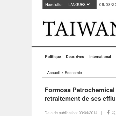
06/08/2
Newsletter
LANGUES
Passer au contenu principal
:::
Politique
Deux rives
International
:::
Accueil
Economie
Formosa Petrochemical p
retraitement de ses effl
Date de publication:
03/04/2014
|