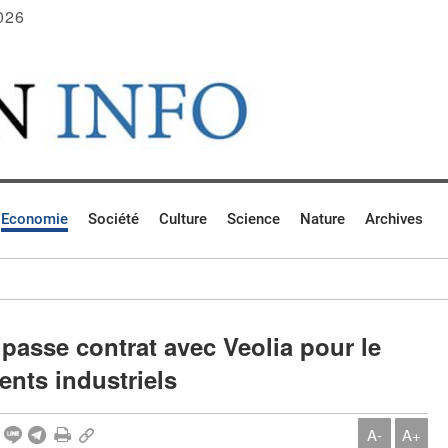
026
Economie
Société
Culture
Science
Nature
Archives
asse contrat avec Veolia pour le
uents industriels
A-
A+