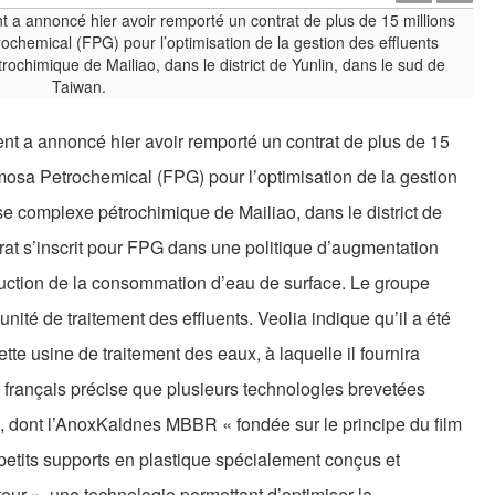
nt a annoncé hier avoir remporté un contrat de plus de 15
osa Petrochemical (FPG) pour l’optimisation de la gestion
se complexe pétrochimique de Mailiao, dans le district de
rat s’inscrit pour FPG dans une politique d’augmentation
duction de la consommation d’eau de surface. Le groupe
nité de traitement des effluents. Veolia indique qu’il a été
tte usine de traitement des eaux, à laquelle il fournira
 français précise que plusieurs technologies brevetées
o, dont l’AnoxKaldnes MBBR « fondée sur le principe du film
 petits supports en plastique spécialement conçus et
ur », une technologie permettant d’optimiser la