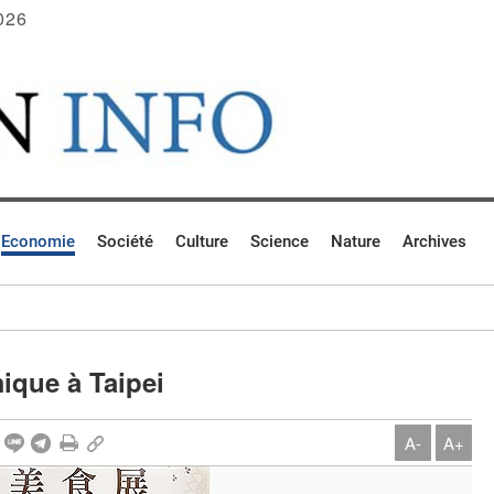
026
Economie
Société
Culture
Science
Nature
Archives
que à Taipei
A-
A+