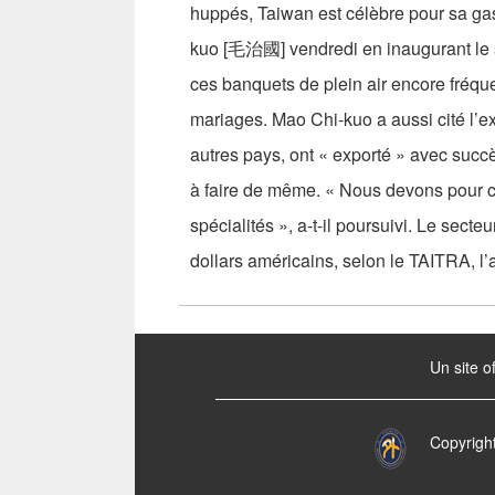
huppés, Taiwan est célèbre pour sa ga
kuo [毛治國] vendredi en inaugurant le sa
ces banquets de plein air encore fréq
mariages. Mao Chi-kuo a aussi cité l’e
autres pays, ont « exporté » avec succ
à faire de même. « Nous devons pour ce
spécialités », a-t-il poursuivi. Le secte
dollars américains, selon le TAITRA, 
:::
Un site o
Copyrigh