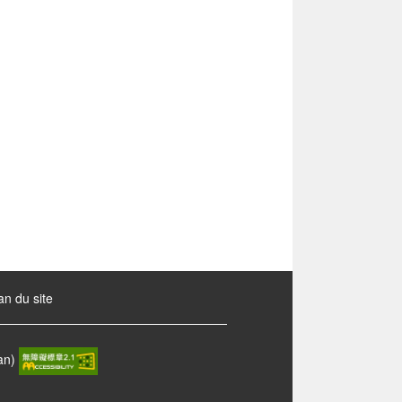
an du site
wan)