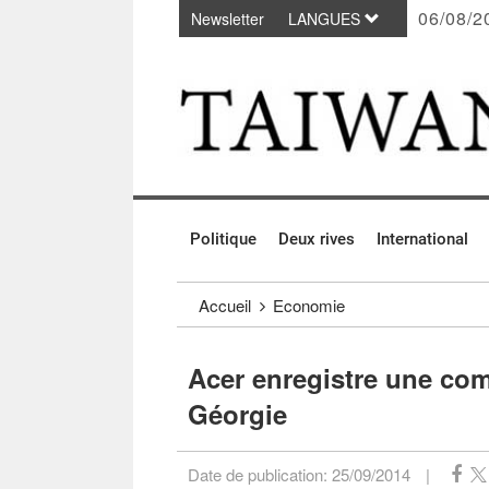
06/08/2
Newsletter
LANGUES
Passer au contenu principal
:::
Politique
Deux rives
International
:::
Accueil
Economie
Acer enregistre une com
Géorgie
Date de publication:
25/09/2014
|