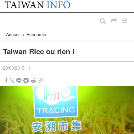
:::
Passer au contenu principal
:::
Accueil
Economie
Taiwan Rice ou rien !
20/08/2015
|