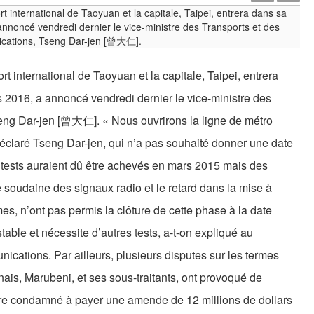
ort international de Taoyuan et la capitale, Taipei, entrera
 2016, a annoncé vendredi dernier le vice-ministre des
eng Dar-jen [曾大仁]. « Nous ouvrirons la ligne de métro
 déclaré Tseng Dar-jen, qui n’a pas souhaité donner une date
s tests auraient dû être achevés en mars 2015 mais des
 soudaine des signaux radio et le retard dans la mise à
mes, n’ont pas permis la clôture de cette phase à la date
table et nécessite d’autres tests, a-t-on expliqué au
ications. Par ailleurs, plusieurs disputes sur les termes
nais, Marubeni, et ses sous-traitants, ont provoqué de
tre condamné à payer une amende de 12 millions de dollars