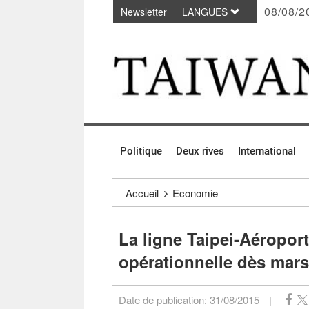
08/08/2
Newsletter
LANGUES
Passer au contenu principal
:::
Politique
Deux rives
International
:::
Accueil
Economie
La ligne Taipei-Aéropor
opérationnelle dès mars
Date de publication:
31/08/2015
|