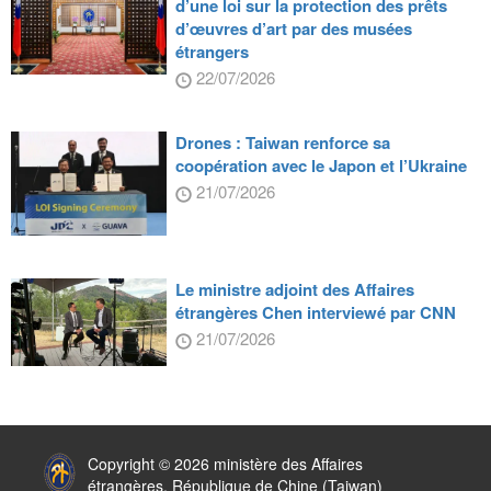
d’une loi sur la protection des prêts
d’œuvres d’art par des musées
étrangers
22/07/2026
Drones : Taiwan renforce sa
coopération avec le Japon et l’Ukraine
21/07/2026
Le ministre adjoint des Affaires
étrangères Chen interviewé par CNN
21/07/2026
:::
Copyright © 2026 ministère des Affaires
étrangères, République de Chine (Taiwan)