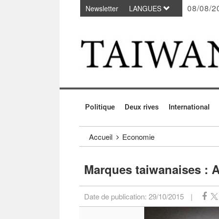
08/08/2
Newsletter
LANGUES
Passer au contenu principal
:::
Politique
Deux rives
International
:::
Accueil
Economie
Marques taiwanaises : A
Date de publication:
29/10/2015
|