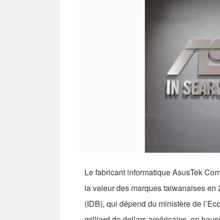
Le fabricant informatique AsusTek Com
la valeur des marques taiwanaises en 
(IDB), qui dépend du ministère de l’E
milliard de dollars américains, en hau