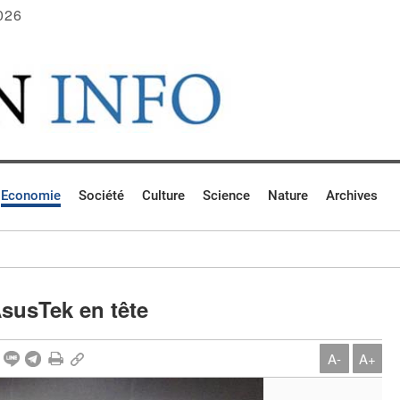
026
Economie
Société
Culture
Science
Nature
Archives
susTek en tête
A-
A+