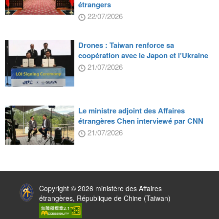
étrangers
22/07/2026
Drones : Taiwan renforce sa
coopération avec le Japon et l’Ukraine
21/07/2026
Le ministre adjoint des Affaires
étrangères Chen interviewé par CNN
21/07/2026
:::
Copyright © 2026 ministère des Affaires
étrangères, République de Chine (Taiwan)