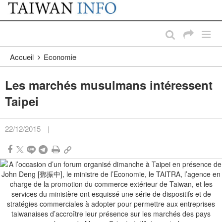
:::
Passer au contenu principal
:::
Accueil
Economie
Les marchés musulmans intéressent
Taipei
22/12/2015
|