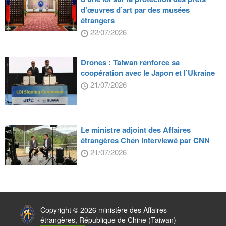
d’œuvres d’art par des musées
étrangers
22/07/2026
Drones : Taiwan renforce sa
coopération avec le Japon et l’Ukraine
21/07/2026
Le ministre adjoint des Affaires
étrangères Chen interviewé par CNN
21/07/2026
:::
Copyright © 2026 ministère des Affaires
étrangères, République de Chine (Taiwan)