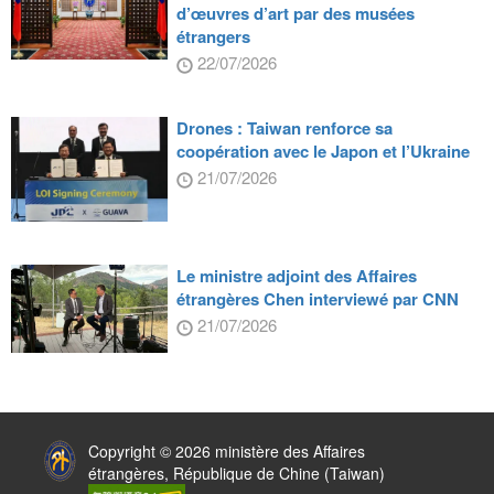
d’œuvres d’art par des musées
étrangers
22/07/2026
Drones : Taiwan renforce sa
coopération avec le Japon et l’Ukraine
21/07/2026
Le ministre adjoint des Affaires
étrangères Chen interviewé par CNN
21/07/2026
:::
Copyright © 2026 ministère des Affaires
étrangères, République de Chine (Taiwan)