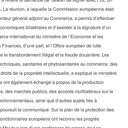
ts. La réunion, à laquelle la Commission européenne était
ecteur général adjoint au Commerce, a permis d’effectuer
conomiques bilatérales et d’assister à la signature d’un
ce international du ministère de l’Economie et les
Finances, d’une part, et l’Office européen de lutte
tre le transbordement illégal et la fraude douanière. Les
 techniques, sanitaires et phytosanitaires au commerce, des
oits de la propriété intellectuelle, a expliqué le ministère
s ont également échangé à propos de la production
, des marchés publics, des accords multilatéraux sur le
ironnementaux, ainsi que d’autres sujets liés à
oursuit le communiqué. Sur le plan de la protection des
es fonctionnaires européens ont reconnu les progrès
 Mei-hua lors d’une conférence de presse, tout en