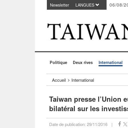
06/08/2
Newsletter
LANGUES
Passer au contenu principal
:::
Politique
Deux rives
International
:::
Accueil
International
Taiwan presse l’Union 
bilatéral sur les invest
Date de publication:
29/11/2016
|