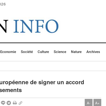
026
Economie
Société
Culture
Science
Nature
Archives
européenne de signer un accord
issements
A-
A+