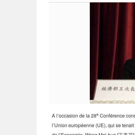
e
A l’occasion de la 28
Conférence consu
l’Union européenne (UE), qui se tenait 
de l’Economie, Wang Mei-hua [王美花], a