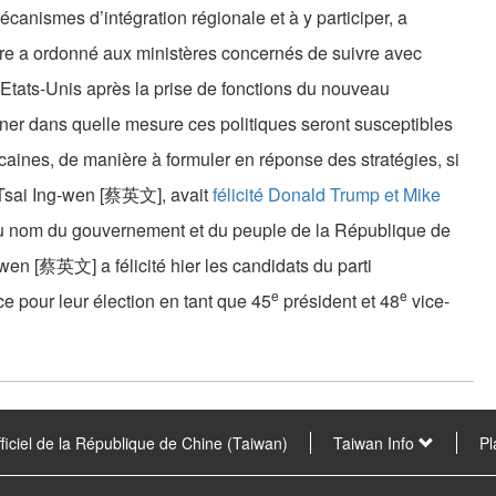
canismes d’intégration régionale et à y participer, a
tre a ordonné aux ministères concernés de suivre avec
 Etats-Unis après la prise de fonctions du nouveau
ner dans quelle mesure ces politiques seront susceptibles
caines, de manière à formuler en réponse des stratégies, si
t, Tsai Ing-wen [蔡英文], avait
félicité Donald Trump et Mike
Au nom du gouvernement et du peuple de la République de
wen [蔡英文] a félicité hier les candidats du parti
e
e
 pour leur élection en tant que 45
président et 48
vice-
fficiel de la République de Chine (Taiwan)
Taiwan Info
Pl