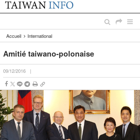
:::
Passer au contenu principal
:::
Accueil
International
Amitié taiwano-polonaise
09/12/2016
|