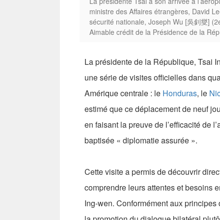
La présidente Tsai à son arrivée à l’aérop
ministre des Affaires étrangères, David L
sécurité nationale, Joseph Wu [吳釗燮] (2e
Aimable crédit de la Présidence de la Rép
La présidente de la République, Tsai 
une série de visites officielles dans q
Amérique centrale : le
Honduras
, le
Ni
estimé que ce déplacement de neuf jours
en faisant la preuve de l’efficacité de
baptisée « diplomatie assurée ».
Cette visite a permis de découvrir direc
comprendre leurs attentes et besoins 
Ing-wen. Conformément aux principes d
la promotion du dialogue bilatéral plut