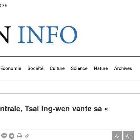
026
Economie
Société
Culture
Science
Nature
Archives
ntrale, Tsai Ing-wen vante sa «
A-
A+