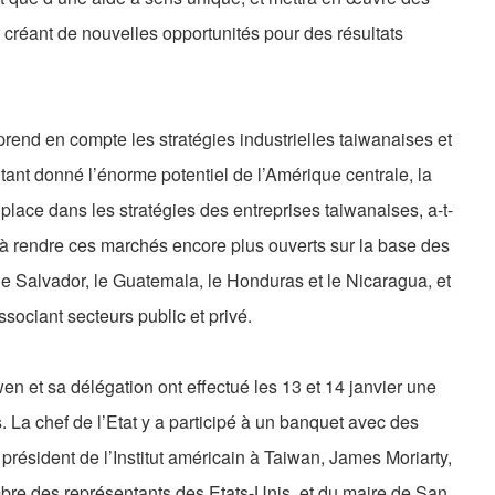
t créant de nouvelles opportunités pour des résultats
 prend en compte les stratégies industrielles taiwanaises et
tant donné l’énorme potentiel de l’Amérique centrale, la
 place dans les stratégies des entreprises taiwanaises, a-t-
a à rendre ces marchés encore plus ouverts sur la base des
e Salvador, le Guatemala, le Honduras et le Nicaragua, et
sociant secteurs public et privé.
en et sa délégation ont effectué les 13 et 14 janvier une
 La chef de l’Etat y a participé à un banquet avec des
résident de l’Institut américain à Taiwan, James Moriarty,
bre des représentants des Etats-Unis, et du maire de San