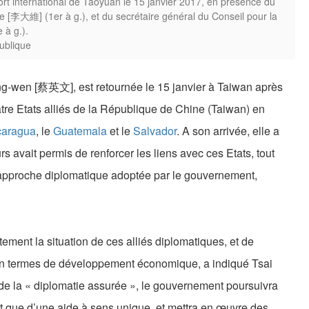
ort international de Taoyuan le 15 janvier 2017, en présence du
ee [李大維] (1er à g.), et du secrétaire général du Conseil pour la
 à g.).
ublique
Ing-wen [蔡英文], est retournée le 15 janvier à Taiwan après
uatre Etats alliés de la République de Chine (Taiwan) en
caragua
, le
Guatemala
et le
Salvador
. A son arrivée, elle a
 avait permis de renforcer les liens avec ces Etats, tout
 l’approche diplomatique adoptée par le gouvernement,
tement la situation de ces alliés diplomatiques, et de
en termes de développement économique, a indiqué Tsai
e la « diplomatie assurée », le gouvernement poursuivra
ôt que d’une aide à sens unique, et mettra en œuvre des