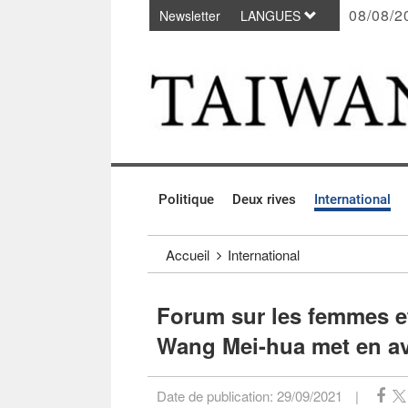
08/08/2
Newsletter
LANGUES
Passer au contenu principal
:::
Politique
Deux rives
International
:::
Accueil
International
Forum sur les femmes et
Wang Mei-hua met en ava
Date de publication:
29/09/2021
|