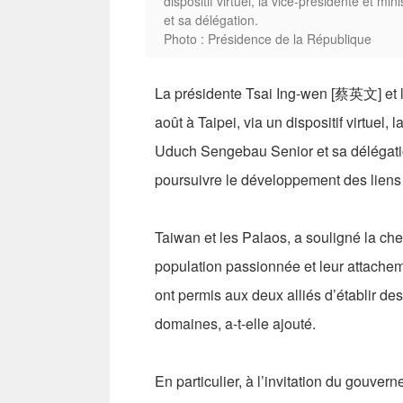
dispositif virtuel, la vice-présidente et m
et sa délégation.
Photo : Présidence de la République
La présidente Tsai Ing-wen [蔡英文] et l
août à Taipei, via un dispositif virtuel,
Uduch Sengebau Senior et sa délégatio
poursuivre le développement des liens 
Taiwan et les Palaos, a souligné la che
population passionnée et leur attacheme
ont permis aux deux alliés d’établir de
domaines, a-t-elle ajouté.
En particulier, à l’invitation du gouve