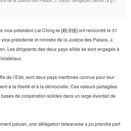
inistre de la Justice des Palaos, J. Uduch Sengebau Senior (à g.)
e vice-président Lai Ching-te [賴淸德] ont rencontré le 31
 la vice-présidente et ministre de la Justice des Palaos, J.
n. Les dirigeants des deux pays alliés se sont engagés à
bilatéraux.
ffe de l’Etat, sont deux pays maritimes connus pour leur
nt à la liberté et à la démocratie. Ces valeurs partagées
s bases de coopération solides dans un large éventail de
rnement paluan, une délégation taïwanaise a pu prendre part