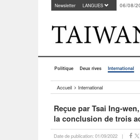
06/08/2
Newsletter
LANGUES
Passer au contenu principal
:::
Politique
Deux rives
International
:::
Accueil
International
Reçue par Tsai Ing-wen,
la conclusion de trois 
Date de publication:
01/09/2022
|