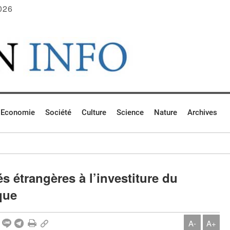
026
Economie
Société
Culture
Science
Nature
Archives
s étrangères à l’investiture du
que
A-
A+