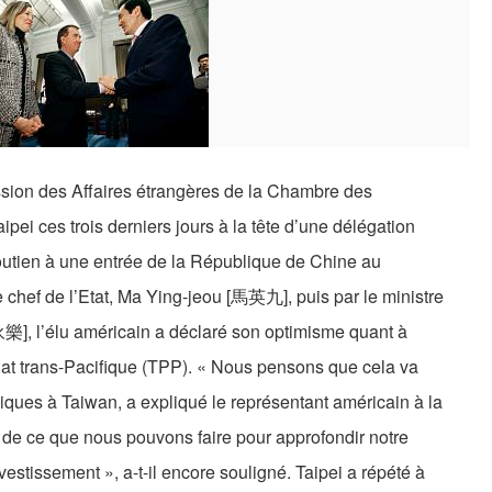
sion des Affaires étrangères de la Chambre des
aipei ces trois derniers jours à la tête d’une délégation
soutien à une entrée de la République de Chine au
e chef de l’Etat, Ma Ying-jeou [馬英九], puis par le ministre
永樂], l’élu américain a déclaré son optimisme quant à
iat trans-Pacifique (TPP). « Nous pensons que cela va
ques à Taiwan, a expliqué le représentant américain à la
 de ce que nous pouvons faire pour approfondir notre
estissement », a-t-il encore souligné. Taipei a répété à