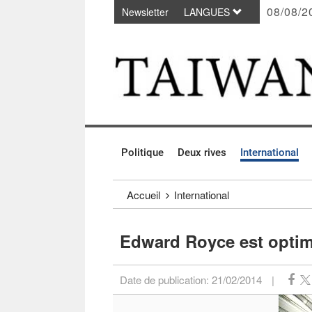
08/08/2
Newsletter
LANGUES
Passer au contenu principal
:::
Politique
Deux rives
International
:::
Accueil
International
Edward Royce est optimi
Date de publication:
21/02/2014
|