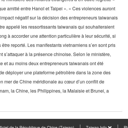
ngue amitié entre Hanoï et Taipei ». « Ces violences auront
n impact négatif sur la décision des entrepreneurs taiwanais
tre appelé les ressortissants taiwanais qui souhaiteraient
g à accorder une attention particulière à leur sécurité, si
 être reporté. Les manifestants vietnamiens s’en sont pris
nt s’attaquer à la présence chinoise. Selon le ministère,
ite et au moins deux entrepreneurs taiwanais ont été
de déployer une plateforme pétrolière dans la zone des
en mer de Chine méridionale au cœur d’un conflit de
am, la Chine, les Philippines, la Malaisie et Brunei, a
fficiel de la République de Chine (Taiwan)
Taiwan Info
Pl