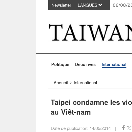
06/08/2
Newsletter
LANGUES
Passer au contenu principal
:::
Politique
Deux rives
International
:::
Accueil
International
Taipei condamne les vio
au Viêt-nam
Date de publication:
14/05/2014
|