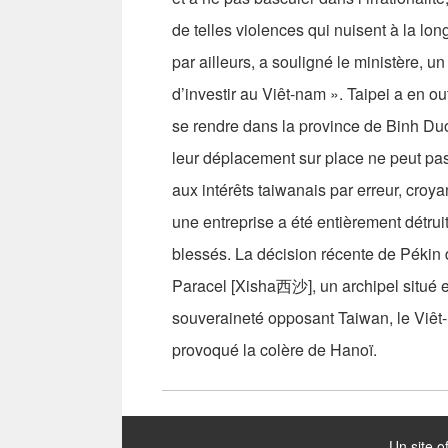
de telles violences qui nuisent à la lo
par ailleurs, a souligné le ministère, u
d’investir au Viêt-nam ». Taipei a en ou
se rendre dans la province de Binh Duon
leur déplacement sur place ne peut pas
aux intérêts taiwanais par erreur, croya
une entreprise a été entièrement détru
blessés. La décision récente de Pékin 
Paracel [Xisha西沙], un archipel situé 
souveraineté opposant Taiwan, le Viêt-n
provoqué la colère de Hanoï.
:::
Un site o