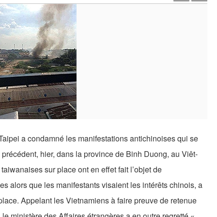
 Taipei a condamné les manifestations antichinoises qui se
 précédent, hier, dans la province de Binh Duong, au Viêt-
aiwanaises sur place ont en effet fait l’objet de
s alors que les manifestants visaient les intérêts chinois, a
place. Appelant les Vietnamiens à faire preuve de retenue
, le ministère des Affaires étrangères a en outre regretté «