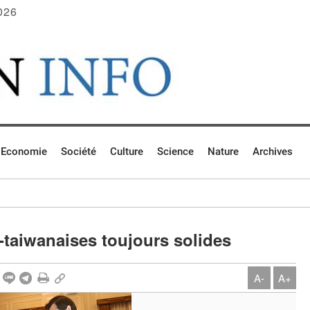
026
Economie
Société
Culture
Science
Nature
Archives
-taiwanaises toujours solides
A-
A+