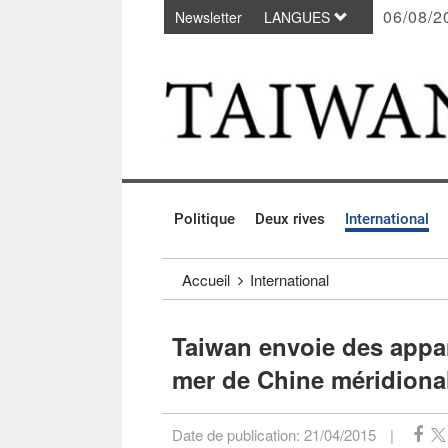
06/08/2
Newsletter
LANGUES
Passer au contenu principal
:::
Politique
Deux rives
International
:::
Accueil
International
Taiwan envoie des appa
mer de Chine méridiona
Date de publication:
21/04/2015
|