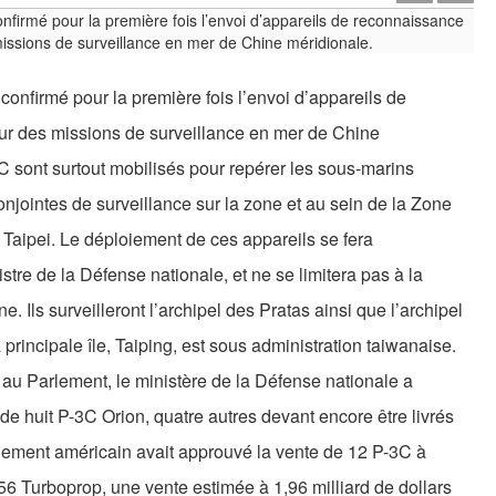
confirmé pour la première fois l’envoi d’appareils de
r des missions de surveillance en mer de Chine
3C sont surtout mobilisés pour repérer les sous-marins
conjointes de surveillance sur la zone et au sein de la Zone
 Taipei. Le déploiement de ces appareils se fera
stre de la Défense nationale, et ne se limitera pas à la
e. Ils surveilleront l’archipel des Pratas ainsi que l’archipel
principale île, Taiping, est sous administration taiwanaise.
t au Parlement, le ministère de la Défense nationale a
 de huit P-3C Orion, quatre autres devant encore être livrés
rnement américain avait approuvé la vente de 12 P-3C à
6 Turboprop, une vente estimée à 1,96 milliard de dollars