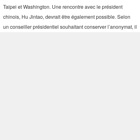
Taipei et Washington. Une rencontre avec le président
chinois, Hu Jintao, devrait être également possible. Selon
un conseiller présidentiel souhaitant conserver l’anonymat, il
est encore trop tôt pour évoquer le choix de celui qui
représentera Ma Ying-jeou. « Un grand nombre de facteurs
vont influencer cette question : de subtiles évolutions au
sein des relations entre les deux rives ainsi que la manière
dont fonctionneront le gouvernement remanié début
septembre et le Kuomintang dont Ma Ying-jeou doit prendre
la présidence », a-t-il expliqué.
Les plus lus