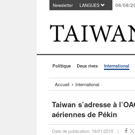
06/08/2
Newsletter
LANGUES
Passer au contenu principal
:::
Politique
Deux rives
International
:::
Accueil
International
Taiwan s’adresse à l’OAC
aériennes de Pékin
Date de publication:
16/01/2015
|