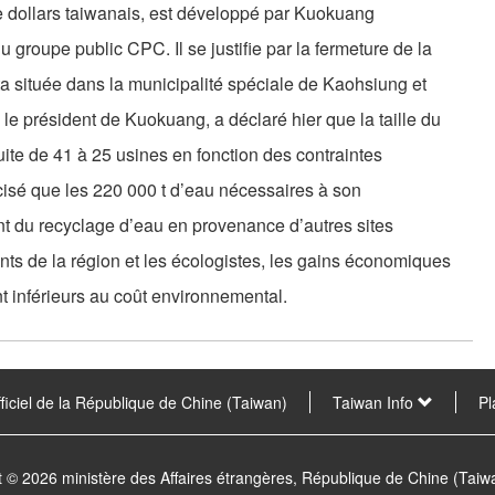
de dollars taiwanais, est développé par Kuokuang
 groupe public CPC. Il se justifie par la fermeture de la
 située dans la municipalité spéciale de Kaohsiung et
le président de Kuokuang, a déclaré hier que la taille du
uite de 41 à 25 usines en fonction des contraintes
cisé que les 220 000 t d’eau nécessaires à son
nt du recyclage d’eau en provenance d’autres sites
tants de la région et les écologistes, les gains économiques
t inférieurs au coût environnemental.
fficiel de la République de Chine (Taiwan)
Taiwan Info
Pl
t © 2026 ministère des Affaires étrangères, République de Chine (Tai