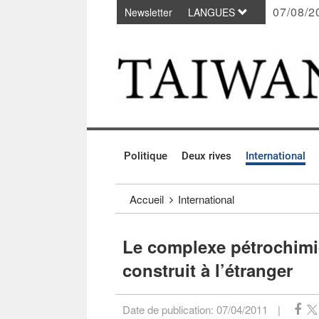
07/08/2
Newsletter
LANGUES
Passer au contenu principal
:::
Politique
Deux rives
International
:::
Accueil
International
Le complexe pétrochimi
construit à l’étranger
Date de publication:
07/04/2011
|