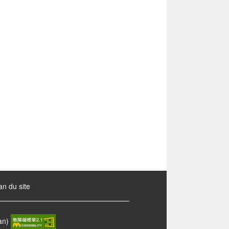
an du site
wan)