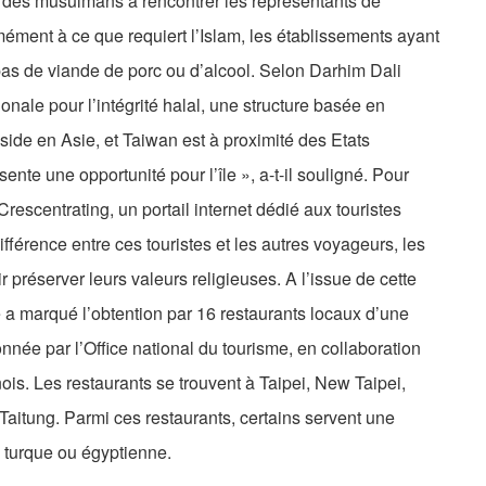
me des musulmans à rencontrer les représentants de
mément à ce que requiert l’Islam, les établissements ayant
 pas de viande de porc ou d’alcool. Selon Darhim Dali
ionale pour l’intégrité halal, une structure basée en
side en Asie, et Taiwan est à proximité des Etats
nte une opportunité pour l’île », a-t-il souligné. Pour
escentrating, un portail internet dédié aux touristes
fférence entre ces touristes et les autres voyageurs, les
préserver leurs valeurs religieuses. A l’issue de cette
 a marqué l’obtention par 16 restaurants locaux d’une
 donnée par l’Office national du tourisme, en collaboration
is. Les restaurants se trouvent à Taipei, New Taipei,
Taitung. Parmi ces restaurants, certains servent une
, turque ou égyptienne.