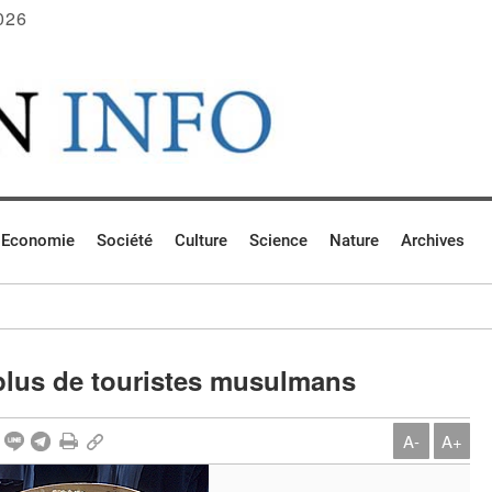
026
Economie
Société
Culture
Science
Nature
Archives
 plus de touristes musulmans
A-
A+