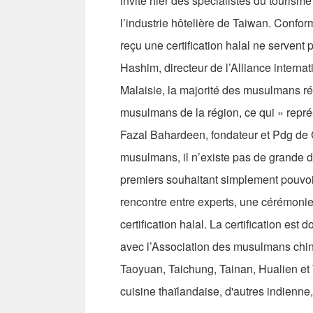
invité hier des spécialistes du touris
l’industrie hôtelière de Taiwan. Confor
reçu une certification halal ne servent
Hashim, directeur de l’Alliance internat
Malaisie, la majorité des musulmans ré
musulmans de la région, ce qui « représe
Fazal Bahardeen, fondateur et Pdg de Cr
musulmans, il n’existe pas de grande di
premiers souhaitant simplement pouvoir 
rencontre entre experts, une cérémonie
certification halal. La certification est
avec l’Association des musulmans chino
Taoyuan, Taichung, Tainan, Hualien et 
cuisine thaïlandaise, d'autres indienne