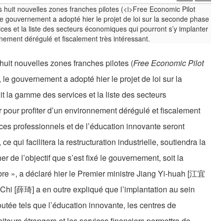
huit nouvelles zones franches pilotes (
Free Economic Pilot
 le gouvernement a adopté hier le projet de loi sur la
it la gamme des services et la liste des secteurs
 pour profiter d’un environnement dérégulé et fiscalement
ices professionnels et de l’éducation innovante seront
 qui facilitera la restructuration industrielle, soutiendra la
r de l’objectif que s’est fixé le gouvernement, soit la
ibre », a déclaré hier le Premier ministre Jiang Yi-huah [江宜
 Chi [薛琦] a en outre expliqué que l’implantation au sein
utée tels que l’éducation innovante, les centres de
iteurs étrangers et les services financiers permettra de