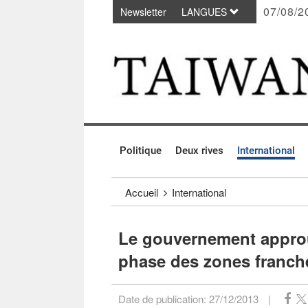
07/08/2
Newsletter
LANGUES
Passer au contenu principal
:::
Politique
Deux rives
International
:::
Accueil
International
Le gouvernement approuv
phase des zones franche
Date de publication:
27/12/2013
|