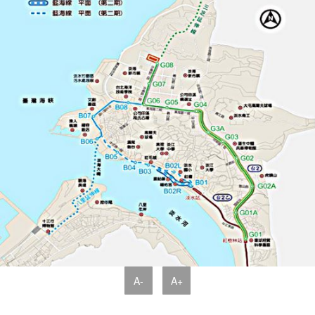
A-
A+