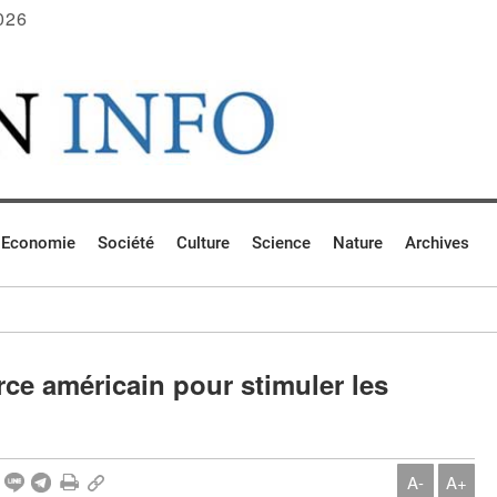
026
Economie
Société
Culture
Science
Nature
Archives
e américain pour stimuler les
A-
A+