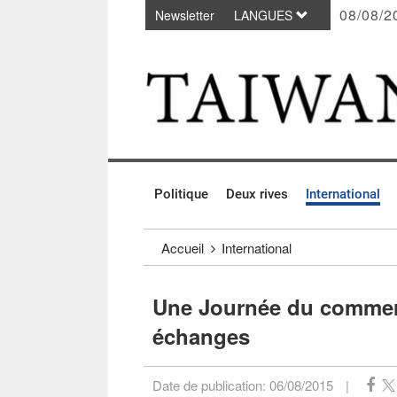
08/08/2
Newsletter
LANGUES
Passer au contenu principal
:::
Politique
Deux rives
International
:::
Accueil
International
Une Journée du commerc
échanges
Date de publication:
06/08/2015
|