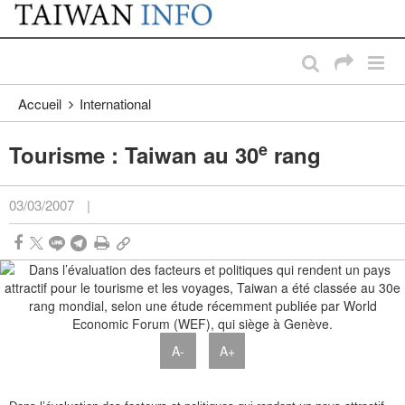
:::
Passer au contenu principal
:::
Accueil
International
e
Tourisme : Taiwan au 30
rang
03/03/2007
|
A-
A+